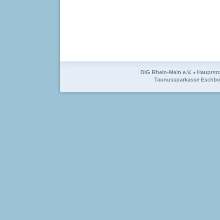
DIG Rhein-Main e.V.
Hauptstr
●
Taunussparkasse Eschbor