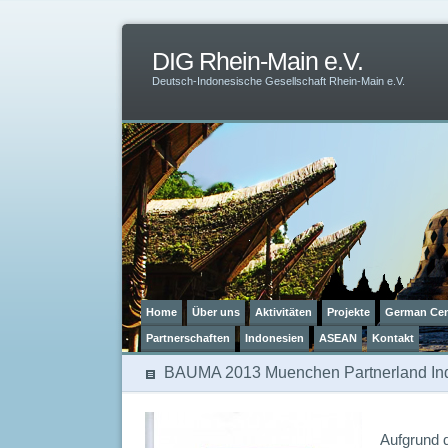
DIG Rhein-Main e.V.
Deutsch-Indonesische Gesellschaft Rhein-Main e.V.
Home
Über uns
Aktivitäten
Projekte
German Cen
Partnerschaften
Indonesien
ASEAN
Kontakt
BAUMA 2013 Muenchen Partnerland In
Aufgrund 