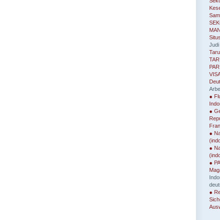
Seko
Kes
Sam
SEK
MAN
Situ
Judi
Taru
TAR
PAR
VISA
Deu
Arbe
● Fl
Indo
● Ge
Repu
Fran
● Na
(ind
● Na
(ind
● P
Mag
Ind
deut
● Re
Sich
Ausw