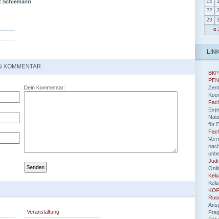
15
t Schiemann
22
29
« 
LIN
EN KOMMENTAR
BKP
PEN
Dein Kommentar:
Zent
Koor
Fach
Expe
Nati
für 
Fach
Verm
nach
unbe
Judi
Onli
Kel
Kel
KOF
Rus
Ansp
Veranstaltung
Frag