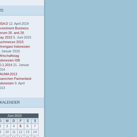
WS
ISA D
12. April 2019
nvestment Business
orum 26. and 28.
ay 2015
5. Juni 2015
uchmesse 2015
hrengast Indonesien
. Januar 2015
irtschaftstag
ndonesien ISB
0.1.2014
21. Januar
014
AUMA 2013
uenchen Partnerland
ndonesien
9. April
013
 KALENDER
Juni 2015
D
M
D
F
S
S
2
3
4
5
6
7
9
10
11
12
13
14