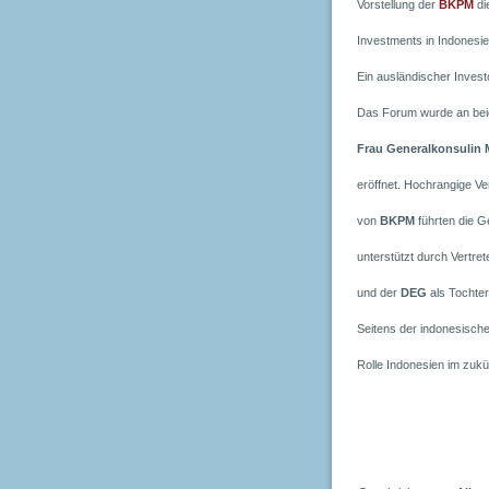
Vorstellung der
BKPM
di
Investments in Indonesien
Ein ausländischer Invest
Das Forum wurde an bei
Frau Generalkonsulin M
eröffnet. Hochrangige Ve
von
BKPM
führten die G
unterstützt durch Vertret
und der
DEG
als Tochte
Seitens der indonesische
Rolle Indonesien im zukü