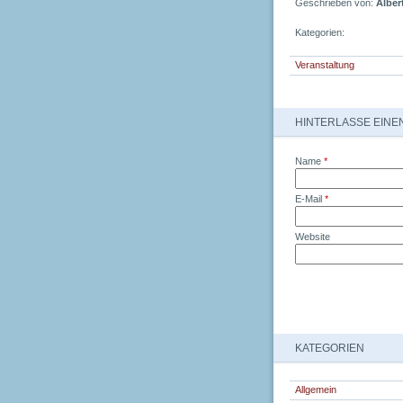
Geschrieben von:
Alber
Kategorien:
Veranstaltung
HINTERLASSE EIN
Name
*
E-Mail
*
Website
KATEGORIEN
Allgemein