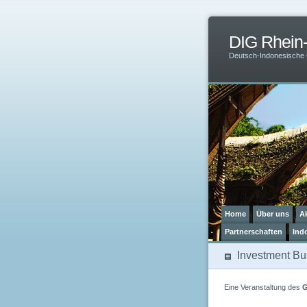
DIG Rhein-
Deutsch-Indonesische 
Home
Über uns
Ak
Partnerschaften
Ind
Investment Bu
Eine Veranstaltung des
G