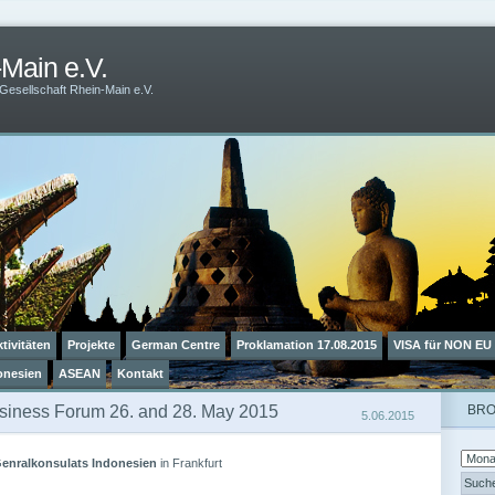
Main e.V.
Gesellschaft Rhein-Main e.V.
tivitäten
Projekte
German Centre
Proklamation 17.08.2015
VISA für NON EU
onesien
ASEAN
Kontakt
siness Forum 26. and 28. May 2015
BR
5.06.2015
enralkonsulats Indonesien
in Frankfurt