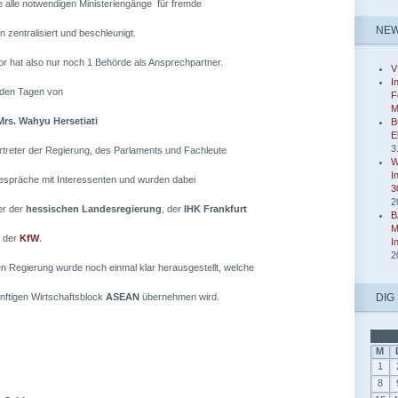
e alle notwendigen Ministeriengänge für fremde
NE
 zentralisiert und beschleunigt.
or hat also nur noch 1 Behörde als Ansprechpartner.
V
I
den Tagen von
F
M
rs. Wahyu Hersetiati
B
E
3
rtreter der Regierung, des Parlaments und Fachleute
W
I
espräche mit Interessenten und wurden dabei
3
2
er der
hessischen Landesregierung
, der
IHK Frankfurt
B
M
r der
KfW
.
I
2
n Regierung wurde noch einmal klar herausgestellt, welche
nftigen Wirtschaftsblock
ASEAN
übernehmen wird.
DIG
M
1
8