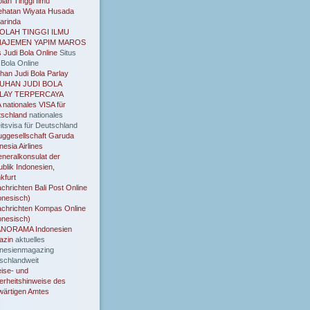
lah Tinggi Ilmu
ehatan Wiyata Husada
arinda
OLAH TINGGI ILMU
AJEMEN YAPIM MAROS
s Judi Bola Online
Situs
 Bola Online
han Judi Bola Parlay
UHAN JUDI BOLA
LAY TERPERCAYA
 nationales VISA für
tschland
nationales
itsvisa für Deutschland
uggesellschaft Garuda
nesia Airlines
neralkonsulat der
blik Indonesien,
kfurt
chrichten Bali Post Online
onesisch)
chrichten Kompas Online
onesisch)
ANORAMA Indonesien
azin
aktuelles
onesienmagazing
schlandweit
ise- und
erheitshinweise des
ärtigen Amtes