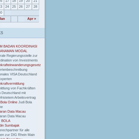
16
17
18
19
20
21
23
24
25
26
27
28
30
Jan
Apr »
KS
M BADAN KOORDINASI
ANAMAN MODAL
rale Regierungsstelle zur
dination von Investments
krafteinwanderungsgesetz
rtenbeschreibung
onales VISA Deutschland
Experten
kraftvermittlung
ittlung von Fachkräften
 Deutschland mit
fristetem Arbeitsvertrag
 Bola Online
Judi Bola
ne
uaran Data Macau
uaran Data Macau
 BOLA
din Sumbajak
rechpartner für alle
en zur DIG Rhein Main