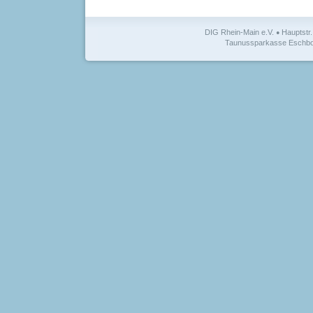
DIG Rhein-Main e.V.
Hauptstr
●
Taunussparkasse Eschbor