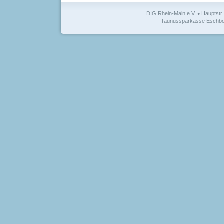
DIG Rhein-Main e.V.
Hauptstr
●
Taunussparkasse Eschbor