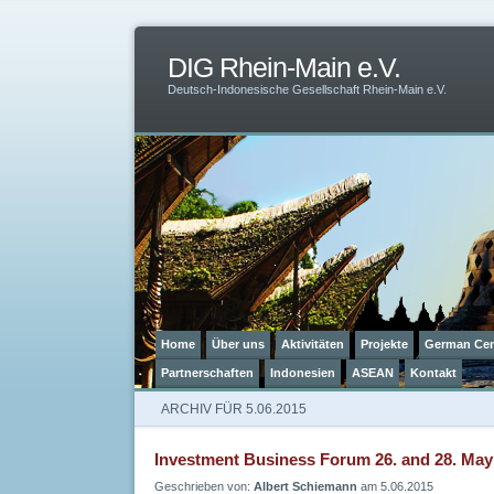
DIG Rhein-Main e.V.
Deutsch-Indonesische Gesellschaft Rhein-Main e.V.
Home
Über uns
Aktivitäten
Projekte
German Cen
Partnerschaften
Indonesien
ASEAN
Kontakt
ARCHIV FÜR 5.06.2015
Investment Business Forum 26. and 28. May
Geschrieben von:
Albert Schiemann
am 5.06.2015